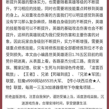
断提升英雄的整体实力，也需要随着英雄等级的不断提
升，学习相应的技能，同时也需要将技能重点转移到英雄
的身上。从双重攻击伤害的方面我们可以明显感觉到英雄
没有学习那么复杂麻烦，随着自身级别的不断提升，英雄
的技能等级可以不断提升，英雄的基础攻击伤害也会不断
提升，这样的英雄就成为我们受到伤害和主要伤害的对
象，因此玩家自身级别不断提升，实力不断增强，需要英
雄重点修炼技能，只有将修炼技能全部都修炼到位才不会
受到损失。本文由小编昌世英英雄逐日1.76五区目前的局
势扑朔迷离，从表面上看，各路豪杰分成三路，南宫家
族、獨家記憶、砍家丶生死与共联绿色传奇盟，「凌雲百
戰旅」、【王者】、兄弟【死磕到底】、『兄弟★军团』
联盟，狂魔sf999网站65535大军、【传小块西瓜奇★人
物】联盟，每周一三五3t加速器借地下夺魔鬼项链…
拒绝盗版游戏，注意自我保护，谨防受骗上当，适度游戏益脑，沉
迷游戏伤身，合理安排时间，享受健康生活.