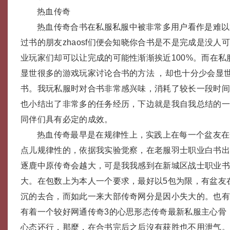
热血传奇
热血传奇合书在私服私服中被非常多用户看作是难以
过书的朋友zhaosf们便会知晓你合书是不是完成是没人
业玩家们却可以让完成的可能性渐渐挨近100%。而在私
显世很多的游戏玩家讨论合书的方法 ，却也十分少会显
书。我玩私服时对合书非常感兴味，消耗了较长一段时
也小结出了非常多的任务经历，下边就是我自我总结的
同伴们具有必定的成效。
热血传奇最早是在规律性上，实践上在每一个盆友在
点儿规律性的，依据我实验觉察，在老服羽士职业白书
逐鹿中原传奇会越大，可是我我感到在新城区战士职业
大。在包数上为本人一个要求，最好以5包为限，有盆友
沉的去合，而如此一来大部传奇网分是因小失大的。也
有着一个较好网通传奇3的心思形态传奇最新私服主心骨
心态还行，那麼，在合书完后之后沒有获胜也不用泄气