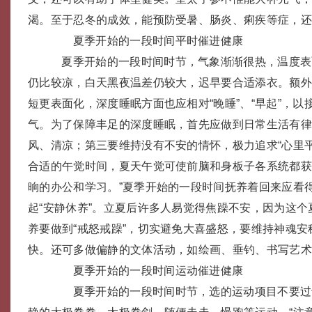
渴。至于忍冬的成效，能预防受暑、肠炎、痢疾等症，
夏季开始的一段时间平时催进健康
夏季开始的一段时间时节，气象渐渐很热，温度表
仍比较凉，白天黑夜温差仍较大，迟早要合适添衣。额
短更表面化，深度睡眠方面也应相对“晚睡”、“早起”，以
气。为了保障丰足的深度睡眠，首先应做到日常生活有
风、清凉；第三要维持没有不安的情怀，极力追求“心里
合适的午觉时间，夏天午觉可使前脑和身板子各系统都
晌的办公和学习。”夏季开始的一段时间抚养着回来应看
起“安静休养”。立夏后许多人易觉得焦躁不安，因为这
养要做到“戒怒戒躁”，切实避免大喜盛怒，要维持神魂安
快。还可多做偏静的文体活动，如绘画、垂钓、书写艺
夏季开始的一段时间运动催进健康
夏季开始的一段时间时节，选的运动项目不要过