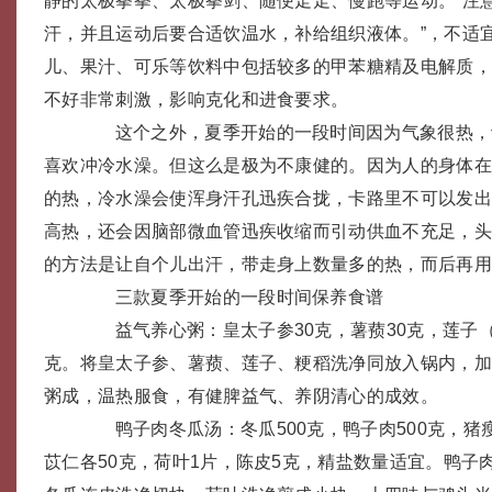
静的太极拳拳、太极拳剑、随便走走、慢跑等运动。“注
汗，并且运动后要合适饮温水，补给组织液体。”，不适
儿、果汁、可乐等饮料中包括较多的甲苯糖精及电解质
不好非常刺激，影响克化和进食要求。
这个之外，夏季开始的一段时间因为气象很热，
喜欢冲冷水澡。但这么是极为不康健的。因为人的身体
的热，冷水澡会使浑身汗孔迅疾合拢，卡路里不可以发
高热，还会因脑部微血管迅疾收缩而引动供血不充足，
的方法是让自个儿出汗，带走身上数量多的热，而后再
三款夏季开始的一段时间保养食谱
益气养心粥：皇太子参30克，薯蓣30克，莲子（莲
克。将皇太子参、薯蓣、莲子、粳稻洗净同放入锅内，
粥成，温热服食，有健脾益气、养阴清心的成效。
鸭子肉冬瓜汤：冬瓜500克，鸭子肉500克，猪瘦
苡仁各50克，荷叶1片，陈皮5克，精盐数量适宜。鸭子