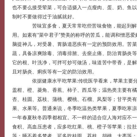
也不要么接受荤菜，可合适摄入一点瘦肉、蛋、奶、鱼
制时不要做得过于油腻就好。
苦味宜多食，夏天常常吃些苦味食物，能起到解
用。如素有“菜中君子”赞美的称呼的苦瓜，能调和憎恶
脑提神儿，对受暑、胃肠道恶疾有一定的预防效用。苦
蔬，具备凉爽除毒、消毒排脓、去瘀止痛、防治胃肠炎
它的根、叶洗净，可拌可炒可做汤，味道苦中带香，是
且对肠炎、痢疾等有一定的防治效用。
依据健康水平吃苹果:传统医学看来，苹果主要分
盖柑、橙、菱角、香蕉、柿子、西瓜等；温热类主要有
杏、桂圆、荔枝、蒲桃、樱桃、石榴、凤梨等；甘平类
果、水果等。普通来说，冬季吃温热类苹果，夏季吃寒
一年春夏秋冬四季都相宜。不一样的适合症人海对应不
食积、高血压患者，应多吃红果、桃、橙子等苹果；拉
等；睡不着多梦者，可多吃桂圆、荔枝、胡桃、大枣等