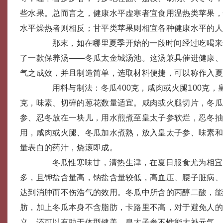
些水果。总而言之，健康水平虚寒者宜食用温热类苹果
水平燥热者则相反；甘平类苹果则相宜各种健康水平的
那末，如在哪里夏季开始的一段时间经过吃喝来
了一款保养汤——冬瓜太金城汤池。这汤兼具催进健康
气之成效，并且制造简单，选取材料便捷，可以称作入夏
用料与制法：冬瓜400克，咸肉或火腿100克，皇
克，味素、切碎的葱花数量适宜。咸肉或火腿切片，冬
参、忍冬放在一块儿，用水煎煮至皇太子参软烂，忍冬
用，咸肉或火腿、冬瓜加水煮熟，放入皇太子参、味素
量表白的药汁，烧滚即成。
冬瓜性寒味甘，清热生津，在夏日服食尤为相宜
多，且钾盐含量高，钠盐含量较低，高血压、腰子脏病
达到消肿而不伤浩气的效用。冬瓜中所含的丙醇二酸，
肪，加上冬瓜本身不含脂肪，卡路里不高，对于避免人
义，还可以有助于体型健美。皇太子参不惟能大补元气