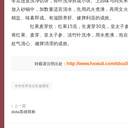
冬瓜连皮洗净切块，荷叶洗净剪成小块。上四味与鸡头
放入砂锅中，加数量适宜清水，先用武火煮沸，再用文
精盐、味素即成。有滋阴养肝、健脾利湿的成效。
红果麦芽饮：红果15克，生麦芽30克，皇太子参1
将红果、麦芽、皇太子参、淡竹叶洗净，用水煮沸，泡在
处气清心、健脾消滞的成效。
http://www.hswuli.com/tdoa5
转载请注明出处：
传奇世界变态私服哪里
上一篇
dota英雄简称