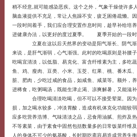
稍不经意,就可能感染恶疾。这个之外，气象干燥使许多
脑血液提供不充足，常让人焦躁不安，疲乏困倦疏懒。
一段时间着手，我们应合理安置作息时间，趁早补给培
进健康办法，以更好的度过夏季。 夏季开始的一段时
立夏在这以后天然界的变动是阳气渐长、阴气渐
来说，是肝气渐弱，心气渐强。此时的吃喝原则是补腰
吃喝宜清淡，以低脂、易克化、富含纤维素为主，多吃
鱼、鸡、瘦肉、豆类、小米、玉茭、红果、桃、番木瓜
脏、肥肉，少吃过咸的食品，如咸鱼、咸菜等。额外，
进稀食，吃粥喝汤，既能生津止渴、凉爽解暑，又能滋
合理吃喝清淡吃喝，但不可以不接受荤菜。因为
损，加之喝水较多，冲淡胃酸，造成有机体克化功能较
应多吃营养浩博、气味清淡之品，忌食用油腻、煎炸及
不等素菜，由于素食中固然包括数量多的日常饭菜纤维
人的身体不可少的氨基酸，长时期吃斋容易造成营养失