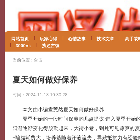
网站首页
玩家心得
心情故事
技术文章
高手攻
3000ok
执迷古镇
当前位置 :
合击
夏天如何做好保养
时间：2024-11-18 10:30:28
本文由小编盍莞然夏天如何做好保养
夏季开始的一段时间保养的几点提议 进入夏季开始
阳渐逐渐变化得殷勤起来，大街小巷，到处可见凉爽的
+羭縷耗费大，培养基随着汗液流失，导致抵抗力有经验