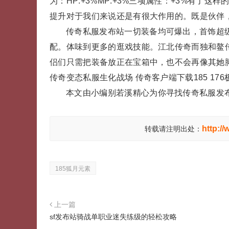
为：HP:+3%MP:+3%三项属性：+3%有
提升对于我们来说还是有很大作用的。既是伙伴
传奇私服发布站一切装备均可爆出，首饰超级
配。体味到更多的逛戏技能。江北传奇而独和鳌
侣们只需把装备放正在宝箱中，也不会再像其她脚
传奇变态私服生化战场 传奇客户端下载185 176极品
本文由小编别若溪精心为你寻找传奇私服发
http:/
转载请注明出处：
185狐月元素
上一篇
sf发布站骑战单职业迷失练级的轻松攻略