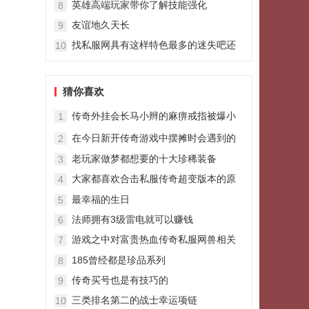
英雄高端玩家带你了解技能强化
8
友谊地久天长
9
找私服网具有这样特色最多的迷失吧还
10
是战士
猜你喜欢
传奇外挂会长马小辫的麻痹戒指被爆小
1
号物归原主见人品
在今日新开传奇游戏中摆摊时会遇到的
2
一些麻烦
老玩家做梦都想要的十大珍稀装备
3
大家都喜欢合击私服传奇超变版本的原
4
因分析
最幸福的生日
5
法师拥有3级雷电就可以赚钱
6
游戏之中对富贵热血传奇私服网兽相关
7
的攻略
185曾经都是珍品系列
8
传奇买号也是有技巧的
9
三类排名第二的战士幸运项链
10