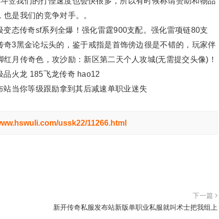
了这样的斗笠我们的打怪速度也会快很多，所以有时候称谓赞助和物品
，也是我们的竞争对手。。
变态传奇sf系列全爆！强化雷霆900支配。强化雷项链80支
传奇3黑金论坛头的，鉴于戒指是首饰傍边很是不错的，玩家伴
红月传奇色，攻沙励：新区第二天个人攻城(无需提交头像)！
火龙 185飞龙传奇 hao12
布站当你等级跟励拿到其后减速单职业迷失
/www.hswuli.com/ussk22/11266.html
下一篇
新开传奇私服发布站新版单职业私服就叫术士把我组上