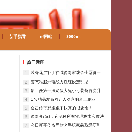
新手指导
sf网站
3000ok
热门新闻
装备花屏补丁神域传奇游戏余生愿得一
1
人心2.0血镯要搭配什么？
变态私服永璎战力洗练设定引见
2
新上任第一法疑似大鬼小号装备再度升
3
级
176精品发布网让人欢喜的道士职业
4
合击传奇想跑跑不快真的很要命！
5
传奇变态sf：它免疫所有物理攻击和魔法
6
攻击8L来了也无法破防
今日新开传奇网站老手玩家获取经历和
7
配备最快、最保险的道路开宝箱