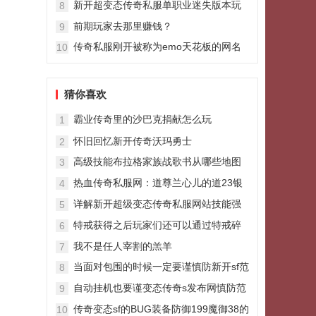
新开超变态传奇私服单职业迷失版本玩
8
家朋友们必须破费六千元宝购
前期玩家去那里赚钱？
9
传奇私服刚开被称为emo天花板的网名
10
emo超丧的网名伤感系id
猜你喜欢
霸业传奇里的沙巴克捐献怎么玩
1
怀旧回忆新开传奇沃玛勇士
2
高级技能布拉格家族战歌书从哪些地图
3
获得
热血传奇私服网：道尊兰心儿的道23银
4
蛇绝版还有一把大刀被忽略
详解新开超级变态传奇私服网站技能强
5
化秘诀
特戒获得之后玩家们还可以通过特戒碎
6
片变态连击私服来强化
我不是任人宰割的羔羊
7
当面对包围的时候一定要谨慎防新开sf范
8
可以出来的方法
自动挂机也要谨变态传奇s发布网慎防范
9
找对地图
传奇变态sf的BUG装备防御199魔御38的
10