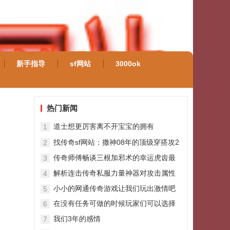
新手指导
sf网站
3000ok
热门新闻
道士想更厉害离不开宝宝的拥有
1
找传奇sf网站：撒神08年的顶级穿搭攻2
2
麻痹戒指太亮眼
传奇师傅畅谈三根加邪术的幸运虎齿最
3
初两根哪个更强
解析连击传奇私服力量神器对攻击属性
4
的提升
小小的网通传奇游戏让我们玩出激情吧
5
在没有任务可做的时候玩家们可以选择
6
去闯幻境迷宫怎么走天关
我们3年的感情
7