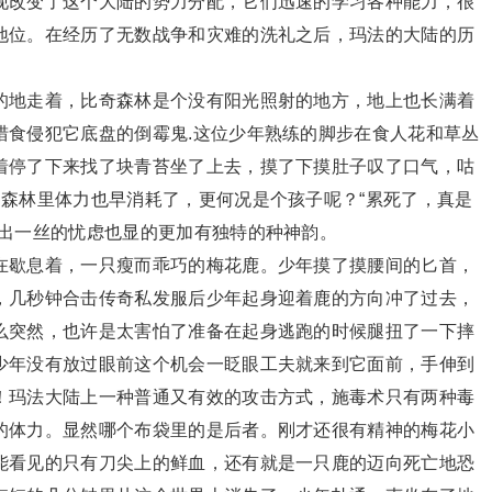
现改变了这个大陆的势力分配，它们迅速的学习各种能力，很
地位。在经历了无数战争和灾难的洗礼之后，玛法的大陆的历
地走着，比奇森林是个没有阳光照射的地方，地上也长满着
猎食侵犯它底盘的倒霉鬼.这位少年熟练的脚步在食人花和草丛
着停了下来找了块青苔坐了上去，摸了下摸肚子叹了口气，咕
森林里体力也早消耗了，更何况是个孩子呢？“累死了，真是
视出一丝的忧虑也显的更加有独特的种神韵。
歇息着，一只瘦而乖巧的梅花鹿。少年摸了摸腰间的匕首，
，几秒钟合击传奇私发服后少年起身迎着鹿的方向冲了过去，
么突然，也许是太害怕了准备在起身逃跑的时候腿扭了一下摔
少年没有放过眼前这个机会一眨眼工夫就来到它面前，手伸到
！玛法大陆上一种普通又有效的攻击方式，施毒术只有两种毒
的体力。显然哪个布袋里的是后者。刚才还很有精神的梅花小
能看见的只有刀尖上的鲜血，还有就是一只鹿的迈向死亡地恐