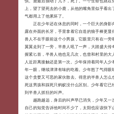
惧。鹿最后抽动了几下，死了。一个生命也就在
上，望了望死去的小鹿，从他的嘴角里似乎看出
气都用上了他累坏了。
正在少年还在休息的同时，一个巨大的身影向
露在外面的长牙，手里拿着它自造的狼手棒更显
兽人不在乎眼前这个小男孩，它眼里只有在一旁
翼翼走到了一旁，半兽人吼了一声，大踏盛大传
握紧匕首，半兽人他也见几次，也曾和村里的大
人近距离接触还是第一次。少年保持着同年人少有
年一眼，继续津津有味的吃着。少年怒了气得眼
这个贪婪又可恶的家伙散去。得意的半兽人怎么
死这男孩和踩死只蚂蚁没什么区别。少年看它已
到半兽人抓狂的叫声。
越跑越远，身后的叫声早已消失，少年又一次
自己的知觉告诉他时间不少了，太阳也应该快下