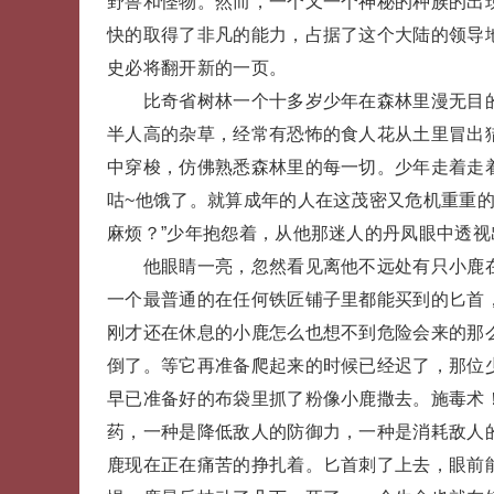
野兽和怪物。然而，一个又一个神秘的种族的出
快的取得了非凡的能力，占据了这个大陆的领导
史必将翻开新的一页。
比奇省树林一个十多岁少年在森林里漫无目的
半人高的杂草，经常有恐怖的食人花从土里冒出
中穿梭，仿佛熟悉森林里的每一切。少年走着走
咕~他饿了。就算成年的人在这茂密又危机重重的
麻烦？”少年抱怨着，从他那迷人的丹凤眼中透
他眼睛一亮，忽然看见离他不远处有只小鹿在
一个最普通的在任何铁匠铺子里都能买到的匕首
刚才还在休息的小鹿怎么也想不到危险会来的那
倒了。等它再准备爬起来的时候已经迟了，那位
早已准备好的布袋里抓了粉像小鹿撒去。施毒术
药，一种是降低敌人的防御力，一种是消耗敌人
鹿现在正在痛苦的挣扎着。匕首刺了上去，眼前