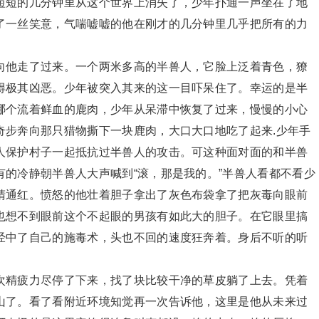
短短的几分钟里从这个世界上消失了，少年扑通一声坐在了地
了一丝笑意，气喘嘘嘘的他在刚才的几分钟里几乎把所有的力
他走了过来。一个两米多高的半兽人，它脸上泛着青色，獠
得极其凶恶。少年被突入其来的这一目吓呆住了。幸运的是半
哪个流着鲜血的鹿肉，少年从呆滞中恢复了过来，慢慢的小心
奇步奔向那只猎物撕下一块鹿肉，大口大口地吃了起来.少年手
人保护村子一起抵抗过半兽人的攻击。可这种面对面的和半兽
的冷静朝半兽人大声喊到“滚，那是我的。”半兽人看都不看少
睛通红。愤怒的他壮着胆子拿出了灰色布袋拿了把灰毒向眼前
也想不到眼前这个不起眼的男孩有如此大的胆子。在它眼里搞
经中了自己的施毒术，头也不回的速度狂奔着。身后不听的听
精疲力尽停了下来，找了块比较干净的草皮躺了上去。凭着
山了。看了看附近环境知觉再一次告诉他，这里是他从未来过