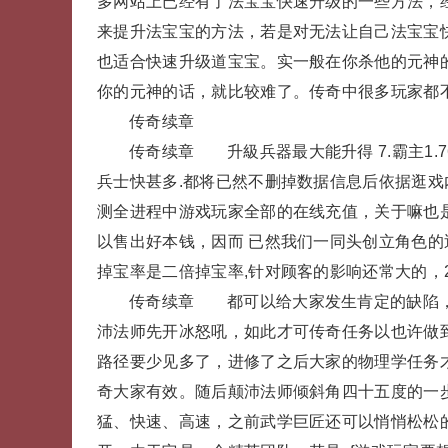
多网站上已经有了法宝宝快速升级的一些方法，经
来提升法宝宝的方法，若是对无法让自己法宝宝
也适合快速升级道宝宝。实一般在你杀他的元神
你的元神的话，就比较难了。传奇中很多玩家都不
传奇续章
传奇续章 升級兵器最大能升得 7.霸主1.
兵士快甚多.都将已然不删掉数据信息后依据逛
测全进程中游戏玩家全部的在线充值，关于嘛也
以售出好本钱，因而 已然我们一同头创立角色
掉宝率是二倍掉宝率,针对顾客的影响还常大的，
传奇续章 都可以给大家发生肯定的缺陷，
沛法师先开冰怒吼，如此才可传奇任务以也许做
路径要少见多了，进修了之后大家的物理学任务
奇大家有效。随后颠沛法师倾斜角四十五度的一
猛、快速、高速，之前武学巨匠还可以悄悄松松