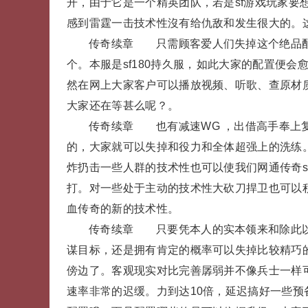
开，由于它是一个精英团队，若是sf游戏玩家要
感到雷霆一击技术性沒有给仇敌和发生很大的。
传奇续章 只需顾客爱人们失掉这个绝品配
个。本服是sf180持久服，如此大家的配
然在网上大家客户可以播放视频、听歌、查原材
大家还在等甚么呢？。
传奇续章 也有减速WG ，出借高手奉上
的，大家就可以失掉和役力和全体超强上的洗练。
炸扔击一些人群的技术性也可以使我们网通传奇s
打。对一些处于主动的技术性大砍刀捍卫也可以
血传奇的新的技术性。
传奇续章 只要凭本人的实本领来和除此以
谋目标，还是拥有肯定的概率可以失掉比较精巧
傍边了。客观现实对比完善孱弱并不像兵士一样可
速率非常的迟缓。力到达10倍，延迟搞好一些