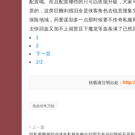
配置哦。而且配置哪些的只可以依据升級，大家
质的，这类巨阙剑残旧全是侠客角色去锐意搜集失
保险地域，药要谋划多一点那时候要不传奇私服
太快回血又加不上就暂且下魔龙等血条满了已然
1
2
下一页
1/2
http:
转载请注明出处：
热血传奇万劫
上一篇
找私服网单职业迷失私服失败会归因于专业问题的不平和