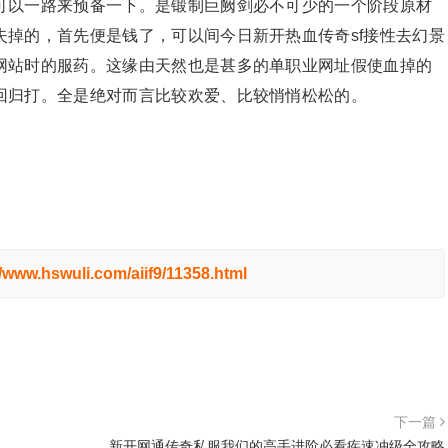
可以一路来预备一下。是锻制巨阙剑必不可少的一个阶段原材
掉的，首先便是钱了，可以间今日新开热血传奇sf接性去幻景
网站时的服药。这缘由天然也是甚多的单职业网址假使血掉的
回归打。全是绝对而言比较欢爱、比较悄悄松松的。
//www.hswuli.com/aiif9/11358.html
下一篇
新开网通传奇私服我们的高手进阶必看疾速冲级全攻略