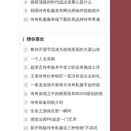
炼狱顶级的时代战法道重心是什么
8
韩国传奇私服发布网法师操作技能或许
9
你晓得并不全面
传奇私服服务端下载疾风战神传奇青魂
10
鞋子装备
猜你喜欢
教你开源节流成为游戏里面的大梁山传
1
奇180富翁
一个人去采购
2
超变态传奇版本中道士职业单挑战士详
3
细攻略
王者传奇比奇铁匠一直没有送出去的礼
4
物生铁戒指
一条龙游戏中新倚天传奇私服手如何获
5
取极品装备
传奇游戏之中的精英怪和BOSS级别的怪
6
物
传奇装备回收介绍
7
生命之源就在那一瞬间
8
感觉法师PK就是一门艺术
9
新开韩版传奇私服这三种怪物“不讲武
10