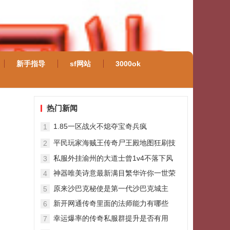
新手指导
sf网站
3000ok
热门新闻
1.85一区战火不熄夺宝奇兵疯
1
wwwsf123com狂对冲
平民玩家海贼王传奇尸王殿地图狂刷技
2
能书攻略
私服外挂渝州的大道士曾1v4不落下风
3
神器唯美诗意最新满目繁华许你一世荣
4
华
原来沙巴克秘使是第一代沙巴克城主
5
新开网通传奇里面的法师能力有哪些
6
幸运爆率的传奇私服群提升是否有用
7
呢？