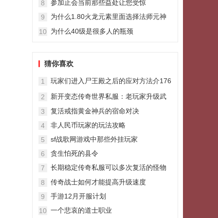
参加止会当前那些益处让您受惊
8
为什么1.80火龙元素里面选择法师元神
9
二合一传奇私服的少
为什么40级是很多人的瓶颈
10
猜你喜欢
玩家们进入尸王殿之后的应对方法介176
1
蓝魔绍
新开变态传奇世界私服：老玩家升级武
2
器时常见的三大执念
复活戒指黄金神兵的宿命对决
3
非人民币玩家的玩法攻略
4
sf战歌网游戏中那些外挂玩家
5
贪生怕死的县令
6
长期稳定传奇私服可以多次复活的怪物
7
复活僵尸
传奇战士如何才能提高升级速度
8
手游12月开服计划
9
一个悲哀的道士职业
10