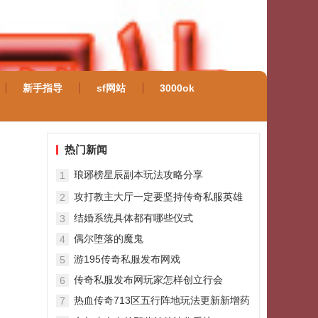
新手指导
sf网站
3000ok
热门新闻
琅琊榜星辰副本玩法攻略分享
1
攻打教主大厅一定要坚持传奇私服英雄
2
合击版到最后,不要倒在最后关头
结婚系统具体都有哪些仪式
3
偶尔堕落的魔鬼
4
游195传奇私服发布网戏
5
传奇私服发布网玩家怎样创立行会
6
热血传奇713区五行阵地玩法更新新增药
7
品助力战斗