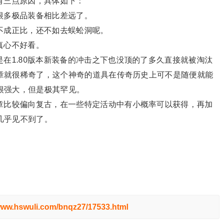
有三点原因，具体如下：
很多极品装备相比差远了。
不成正比，还不如去蜈蚣洞呢。
真心不好看。
在1.80版本新装备的冲击之下也没顶的了多久直接就被淘汰
章就很稀奇了，这个神奇的道具在传奇历史上可不是随便就能
很强大，但是极其罕见。
章比较偏向复古，在一些特定活动中有小概率可以获得，再加
几乎见不到了。
/www.hswuli.com/bnqz27/17533.html