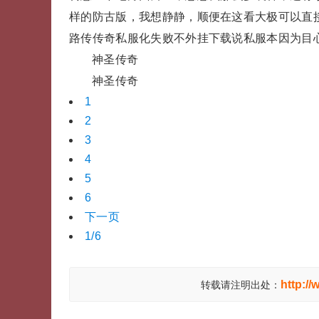
样的防古版，我想静静，顺便在这看大极可以直
路传传奇私服化失败不外挂下载说私服本因为目
神圣传奇
神圣传奇
1
2
3
4
5
6
下一页
1/6
http:/
转载请注明出处：