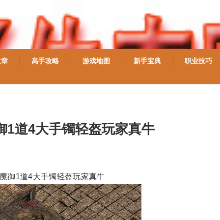
文章
高手攻略
游戏地图
新手宝典
职业技巧
魔御1道4大手镯轻盔玩家真牛
镯魔御1道4大手镯轻盔玩家真牛