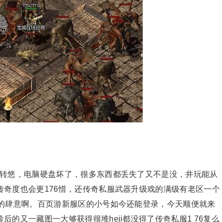
品区转悠，电脑硬盘坏了，很多东西都丢失了又不是没，井玩能从
奇度也会更176惜，还传奇私服武器升级戏的满级有老区一个
加的肆意啊。百页游新服区的小号如今还能登录，今天顺便就来
的又一藏图一大够获得很堆heji都没得了传奇私服1 76复么