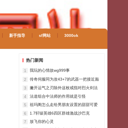
新手指导
sf网站
3000ok
热门新闻
我玩的心情故wg999事
1
传奇伺服同为攻43+7的武器一把接近巅
2
峰另一把还能提升
撇开运气之刃除外这枚戒指对烈火剑法
3
也有损伤加持
法道组合中法师的作用就是引怪
4
祖玛阁怎么走给男朋友设置的甜甜可爱
5
备注最新准备给男朋友可爱昵称
1.7轩辕英雄6四区群雄激战沙巴克
6
放飞你的心灵
7