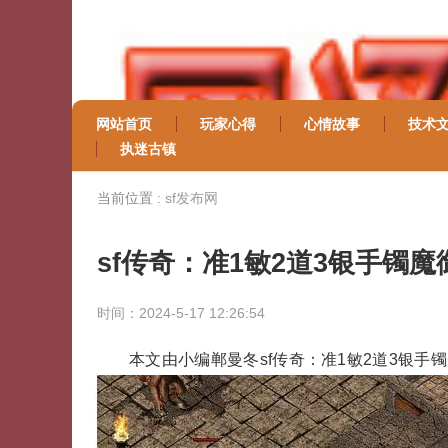
网站首页
玩家心得
心情故事
技术
执迷古镇
当前位置 :
sf发布网
sf传奇：准1敏2道3银手镯
时间：2024-5-17 12:26:54
本文由小编郸曼冬sf传奇：准1敏2道3银手