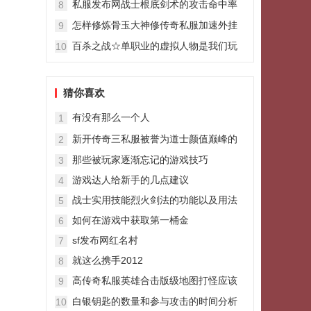
私服发布网战士根底剑术的攻击命中率
8
怎样进步
怎样修炼骨玉大神修传奇私服加速外挂
9
炼武器的经验体会
百杀之战☆单职业的虚拟人物是我们玩
10
家操作的
猜你喜欢
有没有那么一个人
1
新开传奇三私服被誉为道士颜值巅峰的
2
神甲光芒道袍
那些被玩家逐渐忘记的游戏技巧
3
游戏达人给新手的几点建议
4
战士实用技能烈火剑法的功能以及用法
5
如何在游戏中获取第一桶金
6
sf发布网红名村
7
就这么携手2012
8
高传奇私服英雄合击版级地图打怪应该
9
谨慎防范哪些问题
白银钥匙的数量和参与攻击的时间分析
10