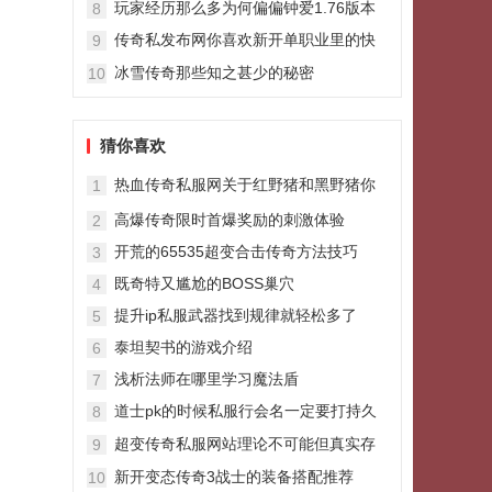
玩家经历那么多为何偏偏钟爱1.76版本
8
传奇私发布网你喜欢新开单职业里的快
9
捷键吗
冰雪传奇那些知之甚少的秘密
10
猜你喜欢
热血传奇私服网关于红野猪和黑野猪你
1
可能不全记得的四件事儿
高爆传奇限时首爆奖励的刺激体验
2
开荒的65535超变合击传奇方法技巧
3
既奇特又尴尬的BOSS巢穴
4
提升ip私服武器找到规律就轻松多了
5
泰坦契书的游戏介绍
6
浅析法师在哪里学习魔法盾
7
道士pk的时候私服行会名一定要打持久
8
战
超变传奇私服网站理论不可能但真实存
9
在的孤品神装攻6凤天魔甲
新开变态传奇3战士的装备搭配推荐
10