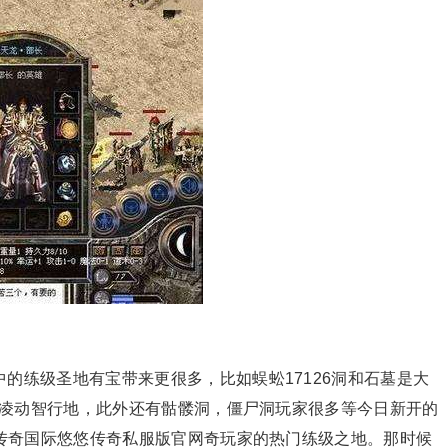
的练级圣地有宝带来更很多，比如蜈蚣17126洞和石墓是大
么凌动智行地，此外还有骷髅洞，僵尸洞玩家很多等今日新开的
传奇国际悠悠传奇私服版官网奇玩家的热门练级之地。那时候