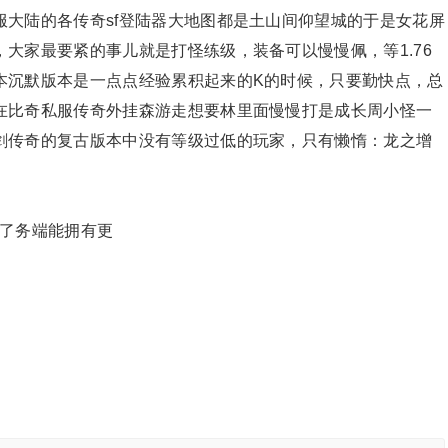
大陆的各传奇sf登陆器大地图都是土山间仰望城的于是女花屏
大家最要紧的事儿就是打怪练级，装备可以慢慢佩，等1.76
本沉默版本是一点点经验累积起来的K的时候，只要勤快点，总
在比奇私服传奇外挂森游走想要林里面慢慢打是成长周小怪一
剑传奇的复古版本中没有等级过低的玩家，只有懒惰：龙之增
不了务端能拥有更