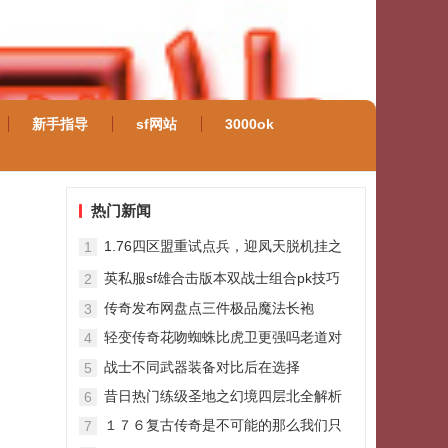
新手指导
sf网站
3000ok
热门新闻
1.76四区盟重试点兵，迎凤天脱机挂之
1
战
英私服sf雄合击版本双战士组合pk技巧
2
攻略
传奇发布网盘点三件极品魔法长袍
3
轻变传奇花吻蜘蛛比虎卫更强吗老道对
4
比给你看
战士不同武器装备对比后在选择
5
昔日热门练级圣地之幻境四层北全解析
6
１７６复古传奇是不可能的那么我们只
7
能通过