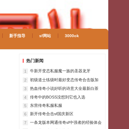
新手指导
sf网站
3000ok
热门新闻
牛新开变态私服魔一族的圣器龙牙
1
初级道士练级时最好变态传奇合击版加
2
入一个队伍
热血传奇小说好听的诗意大全最新白茶
3
清欢无别事
传奇中的BOSS没想到它也入选
4
东营传奇私服私服
5
新开传奇合击sf国庆新区
6
&amp;amp;nbsp;嘉奖升级等你来
一条龙版本网通传奇sf中强者的经验体会
7