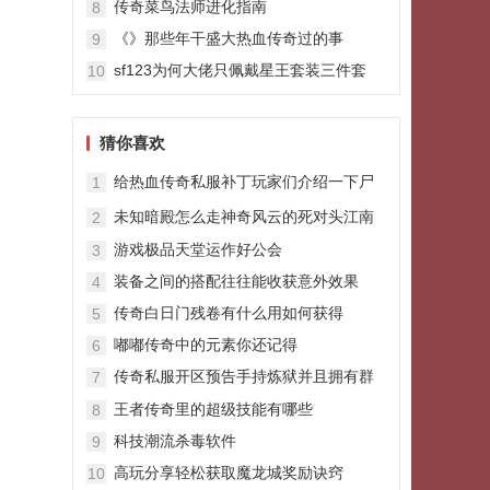
传奇菜鸟法师进化指南
8
《》那些年干盛大热血传奇过的事
9
sf123为何大佬只佩戴星王套装三件套
10
猜你喜欢
给热血传奇私服补丁玩家们介绍一下尸
1
王殿入口刷新的时间
未知暗殿怎么走神奇风云的死对头江南
2
风暴曾经也是天下第一会长
游戏极品天堂运作好公会
3
装备之间的搭配往往能收获意外效果
4
传奇白日门残卷有什么用如何获得
5
嘟嘟传奇中的元素你还记得
6
传奇私服开区预告手持炼狱并且拥有群
7
麻技能的BOSS火尾黑狐王
王者传奇里的超级技能有哪些
8
科技潮流杀毒软件
9
高玩分享轻松获取魔龙城奖励诀窍
10