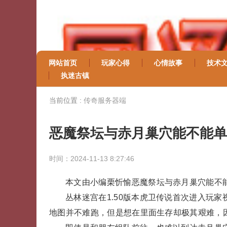
网站首页
玩家心得
心情故事
技术
执迷古镇
当前位置 :
传奇服务器端
恶魔祭坛与赤月巢穴能不能单
时间：2024-11-13 8:27:46
本文由小编栗忻愉恶魔祭坛与赤月巢穴能不
丛林迷宫在1.50版本虎卫传说首次进入玩
地图并不难跑，但是想在里面生存却极其艰难，