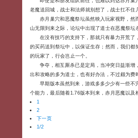
即使是和朋友组队前往，也难以到达赤月巢
老魔送回城，战士和法师就别想了，战士扛不住
赤月巢穴和恶魔祭坛虽然映入玩家视野，然而
山无限到来之际，论坛中出现了道士在恶魔祭坛
在没有技巧的支持下，那就只有暴力开荒了
的买药送到祭坛中，以保证生存；然而，我们都
的玩家了，行会岂止一个。
争夺，相互厮杀已是定局，当冲突日益渐增
出和攻略的多为道士，也有好办法，不过颇为费
早期版本虽然到来，游戏多多少少有一些不
个能力，最后随着1.76版本到来，赤月恶魔以
1
2
下一页
1/2