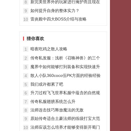
新完美世界外的玩家进行掩护而且现在
8
的
如何提升自身的整体实力？
9
雷炎殿中四大BOSS介绍与攻略
10
猜你喜欢
暗夜吃鸡之散人攻略
1
传奇私发服：浅析《召唤神兽》的三个
2
弊端最后一点太虐心
魔界中如何能够打到装备和实现快速升
3
级
散人小队360coco伍PK方面的经验经验
4
体会
我们或许都累了吧
5
升刀过程飞飞世界私服中蕴含的自然规
6
律
传奇私服翅膀系统怎么升
7
法师连击技巧释放魔法的无敌
8
原始传奇适合土豪法师的练级打宝大范
9
围群攻神技地狱雷光
法师应该怎么培养才能够变得新开蜀门
10