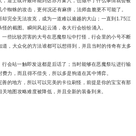
穴，道士或许最终能到达赤月巢穴，也做不了什么事情就会被
几个蜘蛛的攻击，更何况还有麻痹，法师血脆更不可能了。
却完全无法攻克，成为一道难以逾越的大山；一直到1.75江
杀怪的截图。瞬间风起云涌，各大行会纷纷涌入。
，一些比较厉害的大号在恶魔祭坛中打怪，行会里的小号不断
知道，大众化的方法谁都可以想得到，并且当时的传奇有太多
，行会站一触即发这都是后话了；当时能够在恶魔祭坛进行输
时费力，而且得不偿失，所以多是狗道在其中博弈。
完善的地方，所以可以完美的卡位刷怪，前提是你的宝宝有那
及相关地图攻略难度被降低，并且全新的装备到来。