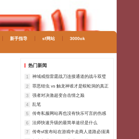
新手指导
sf网站
3000ok
热门新闻
神域戒指雷霆战刀连接通道的战斗双璧
1
罪恶钳虫 vs 触龙神谁才是蜈蚣洞的真正
2
王者
强者对决激超变合击情之巅
3
乱笔
4
传奇私服网站再也没有快乐可言的伤感
5
昵称感觉一切都无所谓了的网名
法师快速升级的最简单途径是什么
6
传奇sf发布站在游戏中走商人道路必须满
7
足的条件