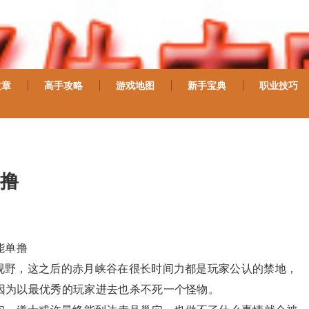
文章
高手攻略
游戏地图
新手宝典
职业技巧
撸
能单撸
家视野，这之后的赤月峡谷在很长时间力都是玩家公认的禁地，
因为以最优秀的玩家进去也杀不死一个怪物。