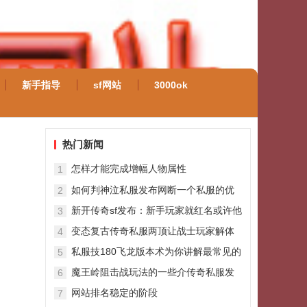
新手指导
sf网站
3000ok
热门新闻
怎样才能完成增幅人物属性
1
如何判神泣私服发布网断一个私服的优
2
劣
新开传奇sf发布：新手玩家就红名或许他
3
是想赢在起跑线上
变态复古传奇私服两顶让战士玩家解体
4
的顶尖圣战头盔全是超级珍品属性
私服技180飞龙版本术为你讲解最常见的
5
结婚系统流程
魔王岭阻击战玩法的一些介传奇私服发
6
布绍和
网站排名稳定的阶段
7