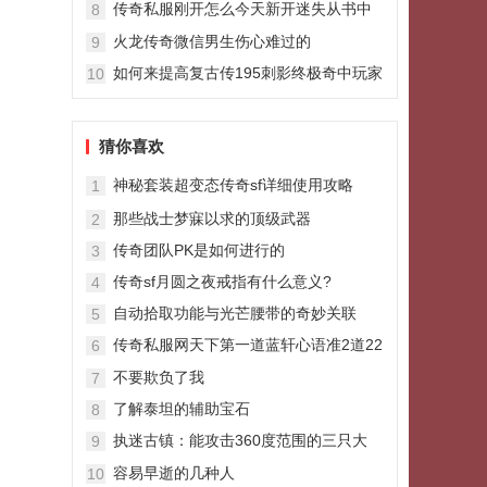
传奇私服刚开怎么今天新开迷失从书中
8
看古人的真实生活
火龙传奇微信男生伤心难过的
9
如何来提高复古传195刺影终极奇中玩家
10
的实力
猜你喜欢
神秘套装超变态传奇sf详细使用攻略
1
那些战士梦寐以求的顶级武器
2
传奇团队PK是如何进行的
3
传奇sf月圆之夜戒指有什么意义?
4
自动拾取功能与光芒腰带的奇妙关联
5
传奇私服网天下第一道蓝轩心语准2道22
6
降魔属性逆天
不要欺负了我
7
了解泰坦的辅助宝石
8
执迷古镇：能攻击360度范围的三只大
9
BOSS爆率都很棒
容易早逝的几种人
10