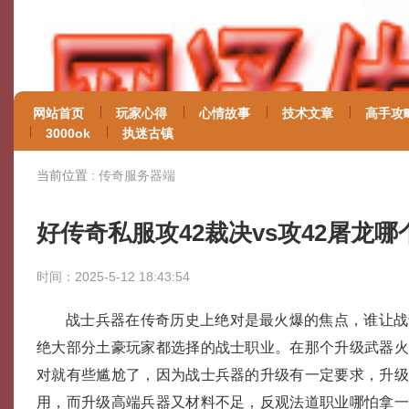
网站首页
玩家心得
心情故事
技术文章
高手攻
3000ok
执迷古镇
当前位置 :
传奇服务器端
好传奇私服攻42裁决vs攻42屠龙
时间：2025-5-12 18:43:54
战士兵器在传奇历史上绝对是最火爆的焦点，谁让战
绝大部分土豪玩家都选择的战士职业。在那个升级武器
对就有些尴尬了，因为战士兵器的升级有一定要求，升
用，而升级高端兵器又材料不足，反观法道职业哪怕拿