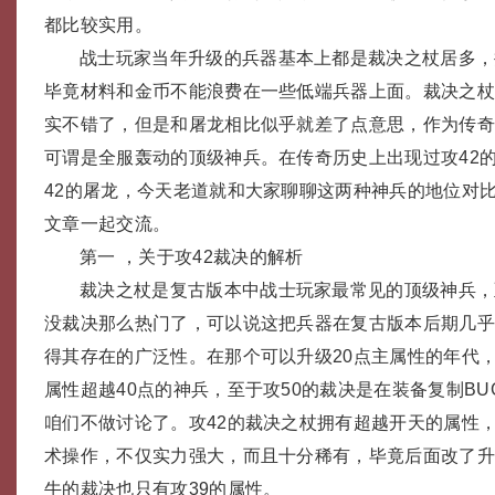
都比较实用。
战士玩家当年升级的兵器基本上都是裁决之杖居多，
毕竟材料和金币不能浪费在一些低端兵器上面。裁决之
实不错了，但是和屠龙相比似乎就差了点意思，作为传
可谓是全服轰动的顶级神兵。在传奇历史上出现过攻42
42的屠龙，今天老道就和大家聊聊这两种神兵的地位对
文章一起交流。
第一 ，关于攻42裁决的解析
裁决之杖是复古版本中战士玩家最常见的顶级神兵，
没裁决那么热门了，可以说这把兵器在复古版本后期几
得其存在的广泛性。在那个可以升级20点主属性的年代
属性超越40点的神兵，至于攻50的裁决是在装备复制B
咱们不做讨论了。攻42的裁决之杖拥有超越开天的属性
术操作，不仅实力强大，而且十分稀有，毕竟后面改了升
牛的裁决也只有攻39的属性。