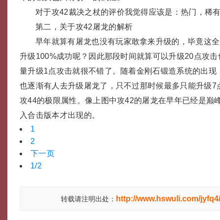
对于攻42裁决之杖的评价我觉得应该是：热门，稀
第二，关于攻42屠龙的解析
早年就算有屠龙也没有玩家敢拿来升级的，毕竟这全
升级100%成功呢？因此那段时间就算可以升级20点攻
量升级1点攻击就很不错了。随着金刚石锻造系统的出现
也逐渐有人去升级屠龙了，只不过那时候最多只能升级7
攻44的极限属性。像上图中攻42的屠龙在早年已经是巅
入合击版本才出现的。
1
2
下一页
1/2
http://www.hswuli.com/jyfq4
转载请注明出处：