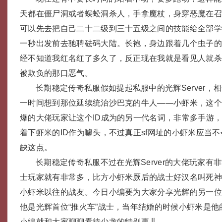
天都在僵尸洞或者蜈蚣洞杀人，手拿魔杖，身穿恶魔在
可以先去把自己二十二级到三十五级之间的技能给全部
一秒出发前去驰聘砝码大陆。长袍，身边跟着几个虫子
经不知道我红名红了多久了，反正现在我就是看见人就
被欺负的那口恶气。
长期稳定传奇私服假如提起私服中的光辉Server，
一时间想到那位延续统治沙巴克的牛人——小虾米，这
爆的大佬玩家让这个ID成为的另一代名词，非常多手游
着下虾米的ID作为噱头，不过真正sf网址的小虾米应当
缺这点。
长期稳定传奇私服不过在光辉Server的大佬玩家有
士玩家就有非常多，比方小虾米厥后的战士好汉名叫死
小虾米以往的战友。今日小编要为大家分享光辉的另一
他是光辉首位“推火车”战士，当年结婚的时候小虾米是他的
小编就和大家聊聊看待少龙的特别事儿。