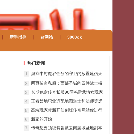
新手指导
sf网站
3000ok
热门新闻
游戏中封魔谷任务的守卫的放置建仿天
1
心传奇议
网页传奇私服：西部圣域的四件战士极
2
品装备魔御8攻5天魔属性逆天
长期稳定传奇私服90区鸣雷悲情女玩家
3
阅历三重打击而淡出
王者禁地职业适配地图道士和法师等远
4
程职业更具优势
高端玩家带新开仙剑版传奇网站你进行
5
宝石镶嵌
新家的开始
6
传奇想要顶级装备就去闯魔域圣地副本
7