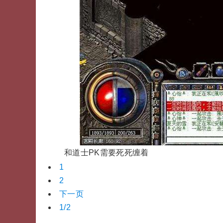
和道士PK需要死死缠着
1
2
下一页
1/2