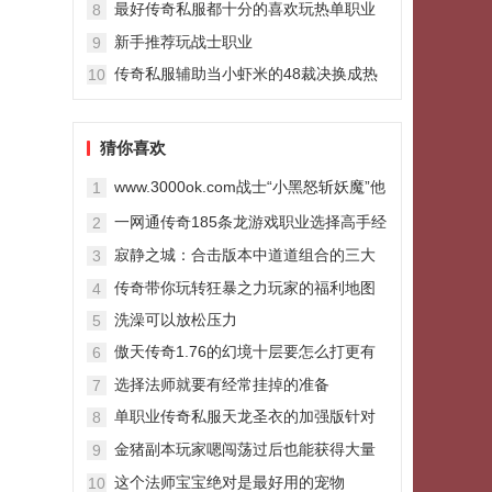
最好传奇私服都十分的喜欢玩热单职业
8
血传
新手推荐玩战士职业
9
传奇私服辅助当小虾米的48裁决换成热
10
血之刃后我知道传奇回不来了
猜你喜欢
www.3000ok.com战士“小黑怒斩妖魔”他
1
的怒斩在仅此一把
一网通传奇185条龙游戏职业选择高手经
2
验介绍
寂静之城：合击版本中道道组合的三大
3
优势解析
传奇带你玩转狂暴之力玩家的福利地图
4
洗澡可以放松压力
5
傲天传奇1.76的幻境十层要怎么打更有
6
效
选择法师就要有经常挂掉的准备
7
单职业传奇私服天龙圣衣的加强版针对
8
麻痹戒指的神装辉煌战甲
金猪副本玩家嗯闯荡过后也能获得大量
9
的英雄玫瑰双刀传奇等级提升的经验
这个法师宝宝绝对是最好用的宠物
10