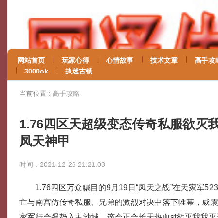
网站首页
玩家心得
心情故事
技术文章
高手攻
3000ok
执迷古镇
当前位置 :
高手攻略
1.76四区天超级变态传奇私服欲灭
凤天神甲
时间：2021-12-26 21:21:03
1.76四区万众瞩目的9月19日“凤天之战”在天家军5
亡与南宫仿传奇私服、兄弟的激烈对决中落下帷幕，威震
家军行会强势入主沙城，该会正会长天热血sf欲灭我我