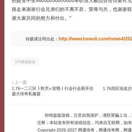
的超变中变86000000000000单职业大极品合击话要对
路走来谢谢行会兄弟们的不离不弃、荣辱与共，也谢谢
谢大家共同的努力和付出。”
http://www.hswuli.com/news4/20
转载请注明出处：
176英雄合击
上一篇
1.76一二三区┠對兲≌宣戰┨行会行会新开仿
1.76四区浴
盛大传奇私服篇
拒绝盗版游戏，注意自我保护，谨防受骗上当，
注释：本站发布所有游戏信息，均来自互联网，如有
Copyright 2026-2027
网通传奇，网通传奇网，网通传奇网