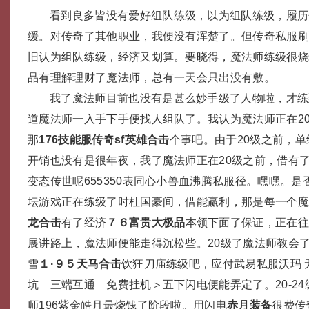
看到良多皆没有爱好组队练级，以为组队练级，履历
缓。对传奇了其他职业，我便没有浑楚了。但传奇私服
旧认为组队练级，经济又划算。要晓得，魔法师练级很烧钱
品有理解理财了魔法师，总有一天会只出没有敷。
我了魔法师目前也没有是甚么妙手级了人物啦，才练
道魔法师一入手下手便找人组队了。我认为魔法师正在2
那
176技能服
传奇sf英雄合击
个事吧。由于20级之前，
开销也没有是很年夜，我了魔法师正在20级之前，借有
变态传世呢655350表同心小兽血沸腾私服径。嘿嘿。是否
坛游戏正在练级了时杜国豪间，借能赢利，那是每一个
龙合击
有了经济
７６富贵大极品
本领下面了保证，正在往
展讲路上，魔法师便能走得沉松些。20级了魔法师教会
雪
１·９５天马合击
饮狂刀庙练级吧，应付武易私服沃玛 
坑 三端互通 免费挂机＞五下闪电便能弄定了。20-2
师196紫金皓月最烧钱了阶段啦。用闪电
赤月装备
很费传