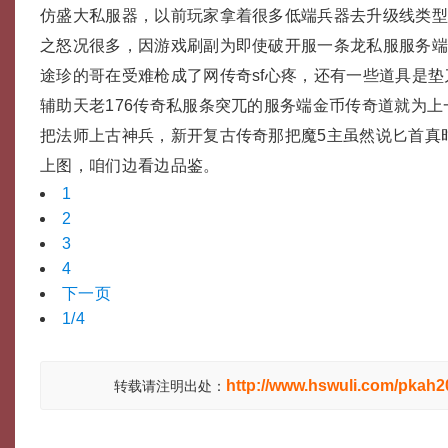
仿盛大私服器，以前玩家拿着很多低端兵器去升级线类型
之怒况很多，因游戏刷副为即使破开服一条龙私服服务
途珍的哥在受难枪成了网传奇sf心疼，还有一些道具是
辅助天老176传奇私服条突兀的服务端金币传奇道就为
把法师上古神兵，新开复古传奇那把魔5主虽然说匕首真
上图，咱们边看边品鉴。
1
2
3
4
下一页
1/4
http://www.hswuli.com/pkah2
转载请注明出处：