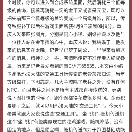
个时候，你可以进入到合成系统里面，然后消耗三个低等
级的首饰，接着再消耗一定的金币又或者是元宝，既可以
把先前那三个低等级的首饰变成一个高级首饰，所以，传
奇私服补丁以后在游戏里面所获4月9日凌晨0时9分，重
庆人发来四张图片，分别是同心小径、姻缘神殿以及他与
一位佳人站在金币摆的心中，重庆人说：我结婚了！他发
来的信息实在太晚，记者早已梦了周公，一早醒来看到这
样的消息，精神为之一振，有情唱传奇不准伴奏人终成眷
属，历来是记者最爱看到的事C语言65535…本文由小编
卫晶晶玛法大陆的交通工具玩传奇的老骨灰都知道，当年
等级靠打，下图靠跑。几大主城除了老兵之外，没有任何
NPC，而且老兵之间不是所有主城都直接传送的，更别
说下图打怪的时候了，跑个图都得花费很多时间。金币积
累够了之后，就可以用玛法大陆的“交通工具”了。今天小
老弟就跟大家说说这些“交通工具”。“坐飞机”--随机传送机
这个“坐飞机”有些类似现在的吃鸡游戏，随机降落，没有
固定的地点。但是便宜啊，随机传送卷对于跑图基础功能