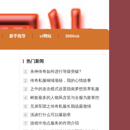
新手指导
sf网站
3000ok
热门新闻
杀神传奇如何进行等级突破?
1
传奇私服铜域项链，我的心情故事
2
之中的攻击模式设置指南梦想世界私服
3
攻略
树敌最多的人物风含笑与全服为敌掌控
4
最强行会
兄弟军团之传奇私服长期战最激情
5
浅谈打什么可以爆勋章
6
游戏中泡点服务的作用介绍
7