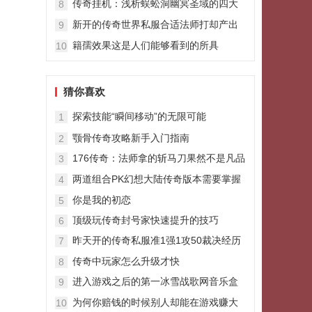
传奇挂机：浅析蜈蚣洞幽冥圣域的四大
8
热门收获最后一种看运气
新开的传奇世界私服合适法师打却产出
9
战士配备的BOSS双头血魔
籍孺效果这是人们能够看到的所具
10
猜你喜欢
探索技能“瞬间移动”的无限可能
1
颚骨传奇攻略新手入门指南
2
176传奇：法师拿的斩马刀果然不是凡品
3
魔法011
两道组合PK幻想大陆传奇版本需要掌握
4
的方法要领
你是我的初恋
5
顶级玩传奇封号家快速提升的技巧
6
昨天开的传奇私服准1强1攻50裁决经历
7
的三个版本阶段真是历久弥新
传奇中玩家怎么升级才快
8
进入游戏之后的第一冰雪战歌网音乐盒
9
步就是给自己找个师傅
为何你赔钱的时候别人却能在游戏赚大
10