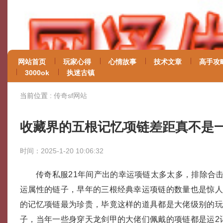
网站首页
玩家心得
心情故事
技术文章
高手攻
3000ok
执迷古镇
当前位置 :
传奇sf网站
收藏界的五根记忆项链差距真不是
时间：2025-1-20 10:06:32
传奇私服21年间产出的幸运项链太多太多，排除合
运属性的链子，早年的三根经典幸运项链的数量也是惊
的记忆项链最为珍贵，毕竟这样的道具都是大佬级别的
子，当年一些身穿天龙剑甲的大佬们佩戴的项链都是运2