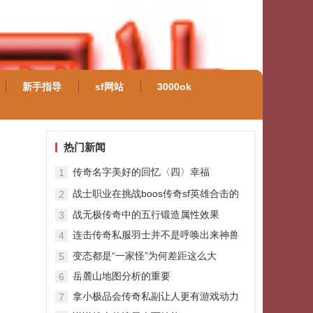
新手指导
sf网站
3000ok
热门新闻
传奇名字美好的回忆〈四〉幸福
1
战士职业在挑战boos传奇sf英雄合击的
2
时候是最好的肉盾
战无极传奇中的五行锻造属性效果
3
连击传奇私服羽士并不是呼唤出来神兽
4
才能赢
变态都是“一家怪”为何差距这么大
5
岳麓山地图分析的重要
6
拿小极品会传奇私副让人更有游戏动力
7