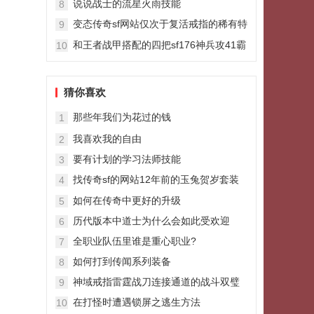
说说战士的流星火雨技能
8
变态传奇sf网站仅次于复活戒指的稀有特
9
戒涅槃戒指红蓝双补真牛
和王者战甲搭配的四把sf176神兵攻41霸
10
者之刃是最次的
猜你喜欢
那些年我们为花过的钱
1
我喜欢我的自由
2
要有计划的学习法师技能
3
找传奇sf的网站12年前的玉兔贺岁套装
4
皓月套装
如何在传奇中更好的升级
5
历代版本中道士为什么会如此受欢迎
6
全职业队伍里谁是重心职业?
7
如何打到传闻系列装备
8
神域戒指雷霆战刀连接通道的战斗双璧
9
在打怪时遭遇锁屏之逃生方法
10