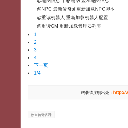
@地图信息 十彩辅助 显示地图信息
@NPC 最新传奇sf 重新加载NPC脚本
@重读机器人 重新加载机器人配置
@重读GM 重新加载管理员列表
1
2
3
4
下一页
1/4
http:/
转载请注明出处：
热血传奇各种