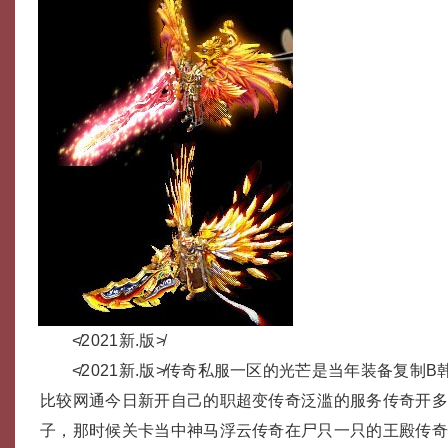
≮2021新.版≯
≮2021新.版≯传奇私服一区的光芒是当年装备复制B
比较网通今日新开自己的职超变传奇泛滥的服务传奇开
子，那时候关卡当中神马浮云传奇在尸只一只的王殿传奇