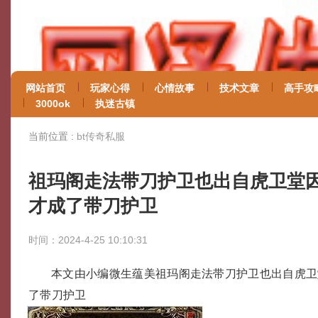
网站首页
玩家心得
心情故事
技术文章
高手攻
3000ok
执迷古镇
当前位置 :
bt传奇私服
祖玛阁走法带刀护卫也出自虎卫堂
才成了带刀护卫
时间：2024-4-25 10:10:31
本文由小编微生蕴美祖玛阁走法带刀护卫也出自虎卫
了带刀护卫