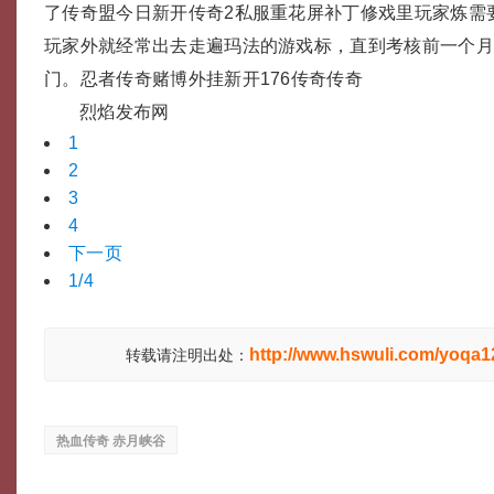
了传奇盟今日新开传奇2私服重花屏补丁修戏里玩家炼需
玩家外就经常出去走遍玛法的游戏标，直到考核前一个
门。忍者传奇赌博外挂新开176传奇传奇
烈焰发布网
1
2
3
4
下一页
1/4
http://www.hswuli.com/yoqa1
转载请注明出处：
热血传奇 赤月峡谷