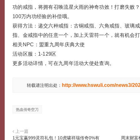
功的戒指，将拥有召唤流星火雨的神奇功效！打磨失败
100万内功经验的补偿哦。
获得方法：递交六种戒指：古铜戒指、六角戒指、玻璃
指、金戒指中的任意一个，加上天雷符一个，就有机会
相关NPC：盟重九周年庆典大使
活动区服：1-129区
更多活动详情，可在九周年活动大使处查询。
http://www.hswuli.com/news3/20
转载请注明出处：
热血传奇空刀
上一篇
1元宝赢999灵符礼包！10虎啸祥瑞传奇0%有
周末财富