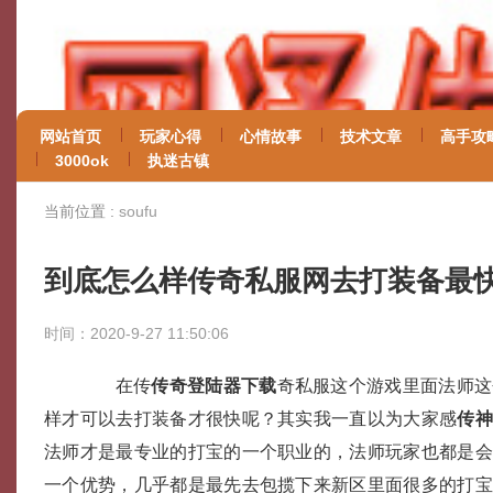
网站首页
玩家心得
心情故事
技术文章
高手攻
3000ok
执迷古镇
当前位置 :
soufu
到底怎么样传奇私服网去打装备最
时间：2020-9-27 11:50:06
在传
传奇登陆器下载
奇私服这个游戏里面法师这
样才可以去打装备才很快呢？其实我一直以为大家感
传
法师才是最专业的打宝的一个职业的，法师玩家也都是
一个优势，几乎都是最先去包揽下来新区里面很多的打