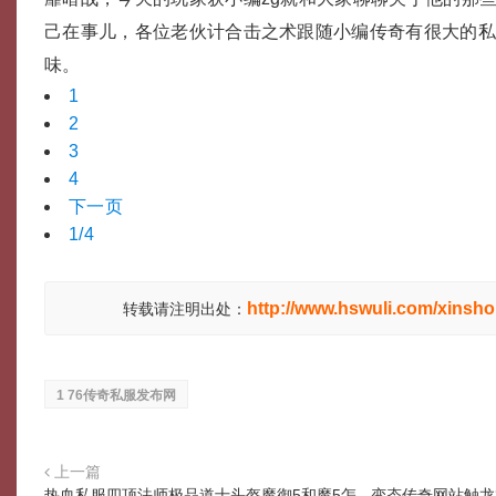
己在事儿，各位老伙计合击之术跟随小编传奇有很大的
味。
1
2
3
4
下一页
1/4
http://www.hswuli.com/xinsho
转载请注明出处：
1 76传奇私服发布网
上一篇
热血私服四顶法师极品道士头盔魔御5和魔5怎
变态传奇网站触龙