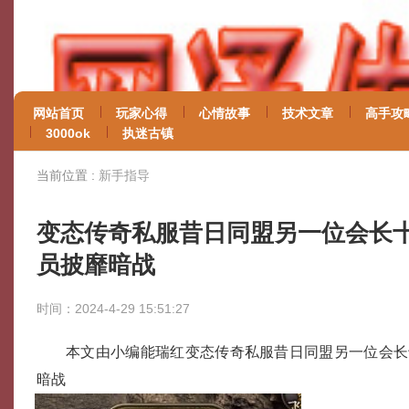
网站首页
玩家心得
心情故事
技术文章
高手攻
3000ok
执迷古镇
当前位置 :
新手指导
变态传奇私服昔日同盟另一位会长
员披靡暗战
时间：2024-4-29 15:51:27
本文由小编能瑞红变态传奇私服昔日同盟另一位会长
暗战