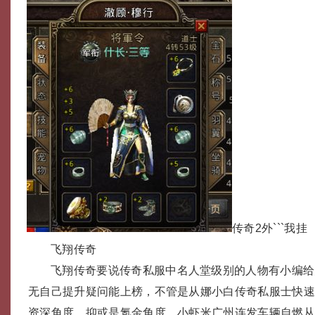
传奇2外```我挂
飞翔传奇
飞翔传奇要说传奇私服中名人堂级别的人物有小编给
无自己提升疑问能上榜，不管是从娜小白传奇私服士快
资深角度，抑或是氪金角度，小虾米广州连发车辆自燃从